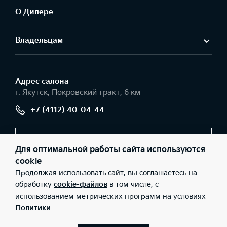
О Дилере
Владельцам
Адрес салонa
г. Якутск, Покровский тракт, 6 км
+7 (4112) 40-04-44
Заказать звонок
Для оптимальной работы сайта используются
cookie
Продолжая использовать сайт, вы соглашаетесь на
© 2026 Юридические лица ООО «Колми» (Фактический адрес: г.
обработку
cookie-файлов
в том числе, с
Якутск, Покровский тракт, 6 км; Телефон: +7 (4112) 40-04-44;
использованием метрических программ на условиях
ИНН: 1435196015; ОГРН: 1071435021954), ООО «Киа Россия и
СНГ» (Фактический адрес: г.Москва, Валовая 26; Телефон: 8 800
Политики
301 08 80; ИНН: 7728674093; ОГРН: 5087746291760) ведут
деятельность на территории РФ в соответствии с